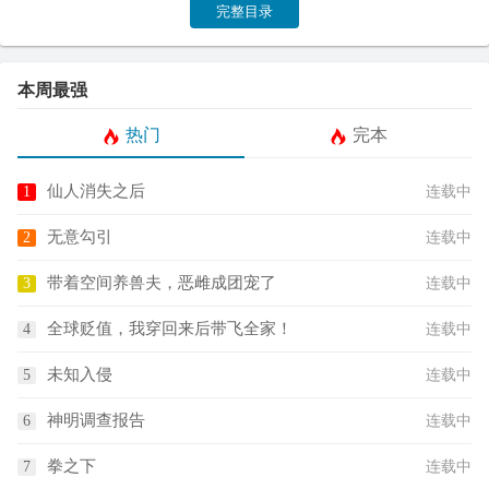
完整目录
本周最强
热门
完本
仙人消失之后
连载中
无意勾引
连载中
带着空间养兽夫，恶雌成团宠了
连载中
全球贬值，我穿回来后带飞全家！
连载中
未知入侵
连载中
神明调查报告
连载中
拳之下
连载中