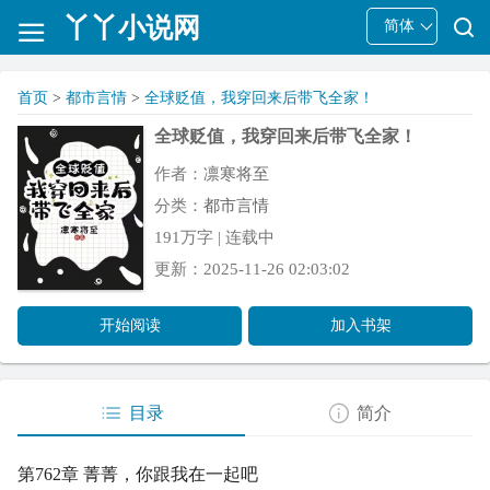
丫丫小说网
简体
首页
>
都市言情
>
全球贬值，我穿回来后带飞全家！
全球贬值，我穿回来后带飞全家！
作者：
凛寒将至
分类：
都市言情
191万字 | 连载中
更新：2025-11-26 02:03:02
开始阅读
加入书架
目录
简介
第762章 菁菁，你跟我在一起吧