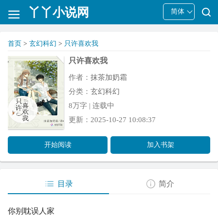
丫丫小说网
简体
首页
>
玄幻科幻
>
只许喜欢我
只许喜欢我
作者：
抹茶加奶霜
分类：
玄幻科幻
8万字 | 连载中
更新：2025-10-27 10:08:37
开始阅读
加入书架
目录
简介
你别耽误人家