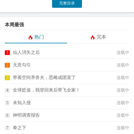
完整目录
本周最强
热门
完本
仙人消失之后
连载中
无意勾引
连载中
带着空间养兽夫，恶雌成团宠了
连载中
全球贬值，我穿回来后带飞全家！
连载中
未知入侵
连载中
神明调查报告
连载中
拳之下
连载中