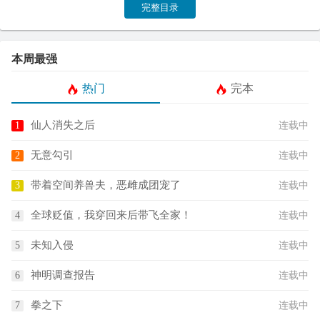
完整目录
本周最强
热门
完本
仙人消失之后
连载中
无意勾引
连载中
带着空间养兽夫，恶雌成团宠了
连载中
全球贬值，我穿回来后带飞全家！
连载中
未知入侵
连载中
神明调查报告
连载中
拳之下
连载中