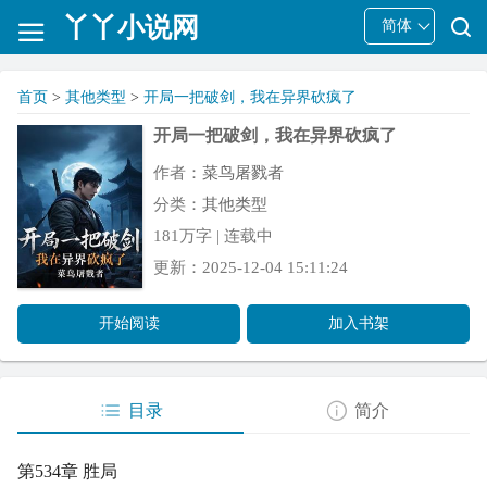
丫丫小说网
简体
首页
>
其他类型
>
开局一把破剑，我在异界砍疯了
开局一把破剑，我在异界砍疯了
作者：
菜鸟屠戮者
分类：
其他类型
181万字 | 连载中
更新：2025-12-04 15:11:24
开始阅读
加入书架
目录
简介
第534章 胜局