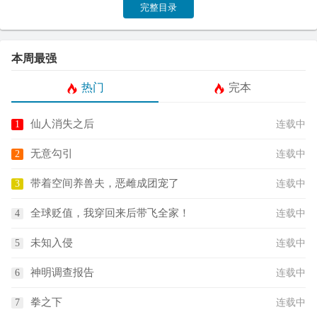
完整目录
本周最强
热门
完本
仙人消失之后
连载中
无意勾引
连载中
带着空间养兽夫，恶雌成团宠了
连载中
全球贬值，我穿回来后带飞全家！
连载中
未知入侵
连载中
神明调查报告
连载中
拳之下
连载中