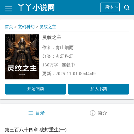
丫丫小说网
简体
首页
>
玄幻科幻
>
灵纹之主
灵纹之主
作者：
青山烟雨
分类：
玄幻科幻
136万字 | 连载中
更新：2025-11-01 00:44:49
开始阅读
加入书架
目录
简介
第三百八十四章 破封重生(一)