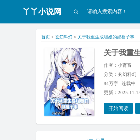
丫丫小说网
首页
>
玄幻科幻
>
关于我重生成坦娘的那档子事
关于我重
作者：
小宵宵
分类：
玄幻科幻
84万字 | 连载中
更新：2025-11-15 
开始阅读