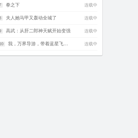
拳之下
连载中
夫人她马甲又轰动全城了
连载中
高武：从肝二郎神天赋开始变强
连载中
我，万界导游，带着蓝星飞升了！
连载中