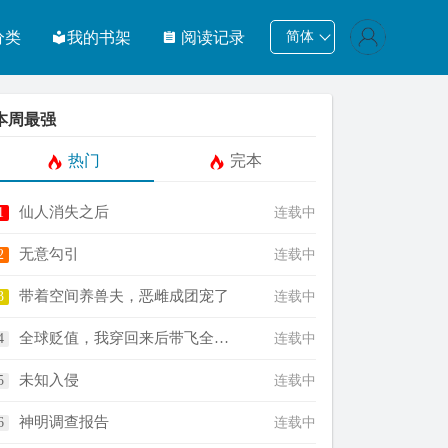
分类
我的书架
阅读记录
简体
本周最强
热门
完本
仙人消失之后
连载中
无意勾引
连载中
带着空间养兽夫，恶雌成团宠了
连载中
全球贬值，我穿回来后带飞全家！
连载中
未知入侵
连载中
神明调查报告
连载中