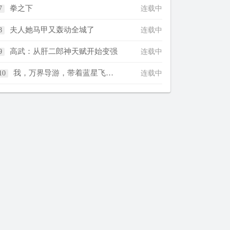
拳之下
连载中
夫人她马甲又轰动全城了
连载中
高武：从肝二郎神天赋开始变强
连载中
我，万界导游，带着蓝星飞升了！
连载中