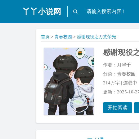
丫丫小说网
首页
>
青春校园
>
感谢现役之万丈荣光
感谢现役
作者：
月华千
分类：
青春校园
214万字 | 连载中
更新：2025-10-27 
开始阅读