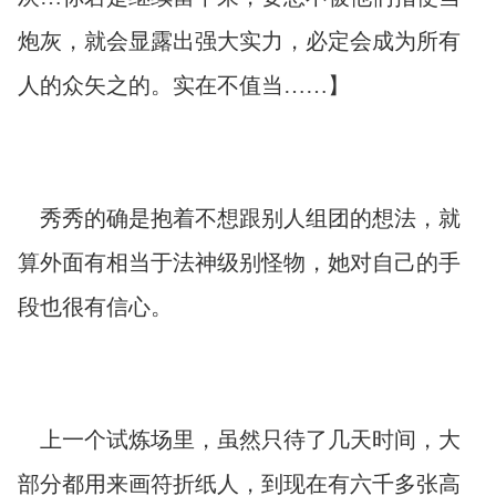
炮灰，就会显露出强大实力，必定会成为所有
人的众矢之的。实在不值当……】
秀秀的确是抱着不想跟别人组团的想法，就
算外面有相当于法神级别怪物，她对自己的手
段也很有信心。
上一个试炼场里，虽然只待了几天时间，大
部分都用来画符折纸人，到现在有六千多张高