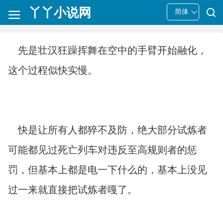
丫丫小说网
简体
先是壮汉狂躁挥舞在空中的手臂开始融化，
这个过程似快实慢。
快是让所有人都猝不及防，绝大部分试炼者
可能都见过死亡列车对违反至高规则者的惩
罚，但基本上都是电一下什么的，基本上没见
过一来就直接把试炼者嘎了。