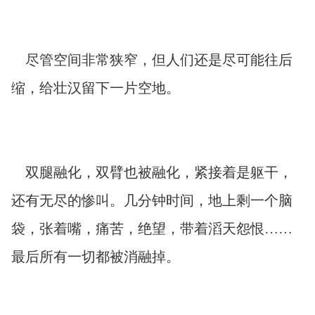
尽管空间非常狭窄，但人们还是尽可能往后
缩，给壮汉留下一片空地。
双腿融化，双臂也被融化，紧接着是躯干，
还有无尽的惨叫。几分钟时间，地上剩一个脑
袋，张着嘴，痛苦，绝望，带着滔天怨恨……
最后所有一切都被消融掉。