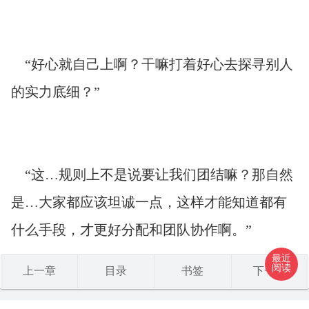
“好心就自己上啊？干嘛打着好心去探寻别人
的实力底细？”
“这…规则上不是说要让我们团结嘛？那自然
是…大家都应该坦诚一点，这样才能知道都有
什么手段，才更好分配和团队协作啊。”
最近
阅读
上一章
目录
书签
下一章