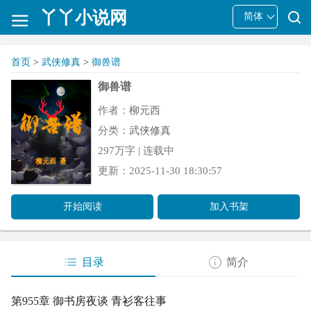
丫丫小说网
简体
首页
>
武侠修真
>
御兽谱
御兽谱
作者：
柳元西
分类：
武侠修真
297万字 | 连载中
更新：2025-11-30 18:30:57
开始阅读
加入书架
目录
简介
第955章 御书房夜谈 青衫客往事