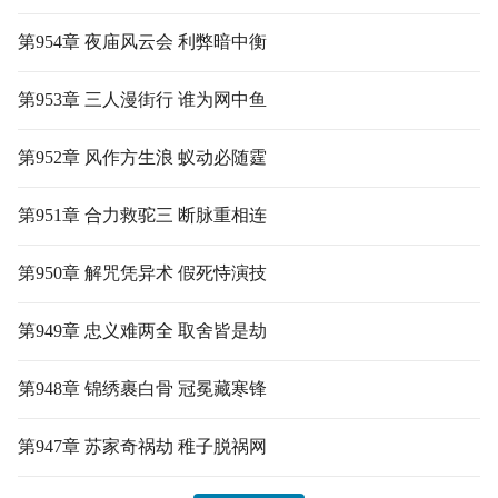
第954章 夜庙风云会 利弊暗中衡
第953章 三人漫街行 谁为网中鱼
第952章 风作方生浪 蚁动必随霆
第951章 合力救驼三 断脉重相连
第950章 解咒凭异术 假死恃演技
第949章 忠义难两全 取舍皆是劫
第948章 锦绣裹白骨 冠冕藏寒锋
第947章 苏家奇祸劫 稚子脱祸网