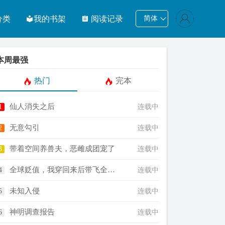
分类
我的书架
阅读记录
简体
本周最强
热门
完本
仙人消失之后
连载中
无意勾引
连载中
带着空间养兽夫，恶雌成团宠了
连载中
全球贬值，我穿回来后带飞全家！
连载中
未知入侵
连载中
神明调查报告
连载中