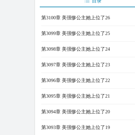
目录
第3100章 美强惨公主她上位了26
第3099章 美强惨公主她上位了25
第3098章 美强惨公主她上位了24
第3097章 美强惨公主她上位了23
第3096章 美强惨公主她上位了22
第3095章 美强惨公主她上位了21
第3094章 美强惨公主她上位了20
第3093章 美强惨公主她上位了19