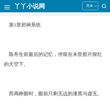
丫丫小说网
简体
第1章邪神系统
陈舟生前最后的记忆，停留在末世那片猩红
的天空下。
而再睁眼时，眼前只剩无边的漆黑与虚无。