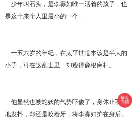
少年叫石头，是李寡妇唯一活着的孩子，也
是这十来个人里最小的一个。
十五六岁的年纪，在太平世道本该是半大的
小子，可在这乱世里，却瘦得像根麻杆。
最近
他显然也被蛇妖的气势吓傻了，身体止不住
阅读
地发抖，却还是咬着牙，将李寡妇护在身后。