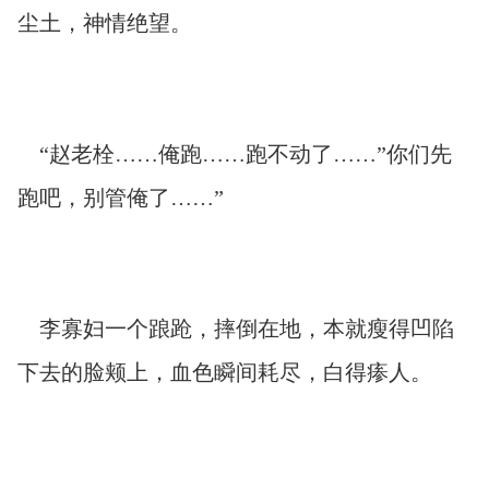
尘土，神情绝望。
“赵老栓……俺跑……跑不动了……”你们先
跑吧，别管俺了……”
李寡妇一个踉跄，摔倒在地，本就瘦得凹陷
下去的脸颊上，血色瞬间耗尽，白得瘆人。