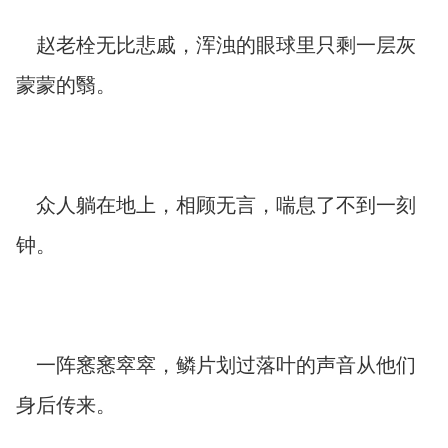
赵老栓无比悲戚，浑浊的眼球里只剩一层灰
蒙蒙的翳。
众人躺在地上，相顾无言，喘息了不到一刻
钟。
一阵窸窸窣窣，鳞片划过落叶的声音从他们
身后传来。