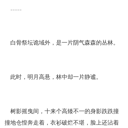
……
白骨祭坛诡域外，是一片阴气森森的丛林。
此时，明月高悬，林中却一片静谧。
树影摇曳间，十来个高矮不一的身影跌跌撞
撞地仓惶奔走着，衣衫破烂不堪，脸上还沾着