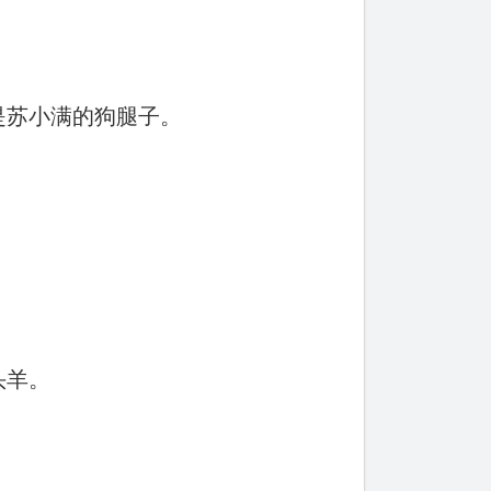
是苏小满的狗腿子。
头羊。