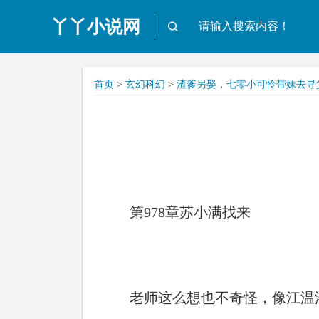
丫丫小说网
首页
>
玄幻科幻
>
渣爹另娶，七零小可怜带妹去寻
第978章苏小满找来
老师这么想也不奇怪，像江温