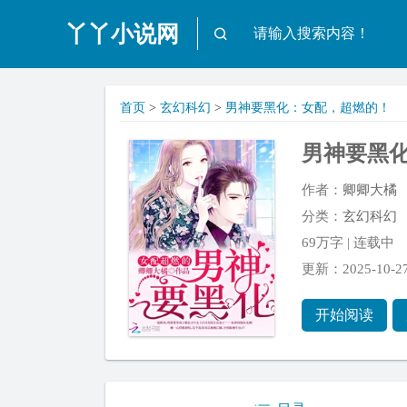
丫丫小说网
首页
>
玄幻科幻
>
男神要黑化：女配，超燃的！
男神要黑
作者：
卿卿大橘
分类：
玄幻科幻
69万字 | 连载中
更新：2025-10-27 
开始阅读