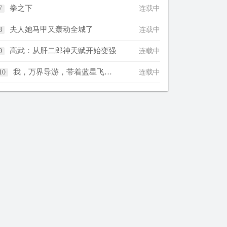
拳之下
连载中
夫人她马甲又轰动全城了
连载中
高武：从肝二郎神天赋开始变强
连载中
我，万界导游，带着蓝星飞升了！
连载中