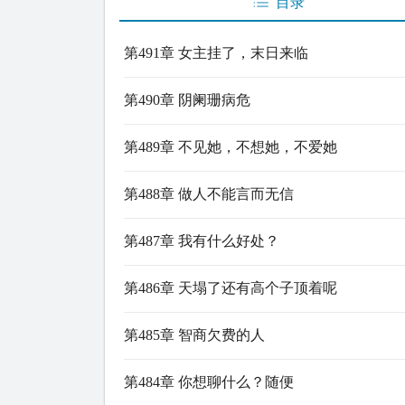
目录
第491章 女主挂了，末日来临
第490章 阴阑珊病危
第489章 不见她，不想她，不爱她
第488章 做人不能言而无信
第487章 我有什么好处？
第486章 天塌了还有高个子顶着呢
第485章 智商欠费的人
第484章 你想聊什么？随便