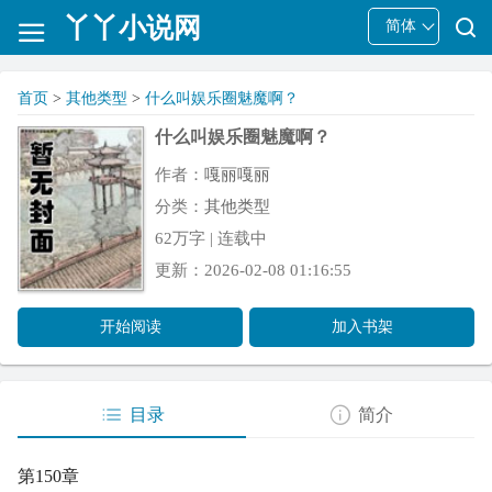
丫丫小说网
简体
首页
>
其他类型
>
什么叫娱乐圈魅魔啊？
什么叫娱乐圈魅魔啊？
作者：
嘎丽嘎丽
分类：
其他类型
62万字 | 连载中
更新：2026-02-08 01:16:55
开始阅读
加入书架
目录
简介
第150章