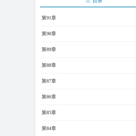
目录
第91章
第90章
第89章
第88章
第87章
第86章
第85章
第84章