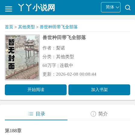
丫丫小说网
简体
首页
>
其他类型
>
兽世种田带飞全部落
兽世种田带飞全部落
作者：
梨诺
分类：
其他类型
60万字 | 连载中
更新：2026-02-08 00:08:44
开始阅读
加入书架
目录
简介
第188章