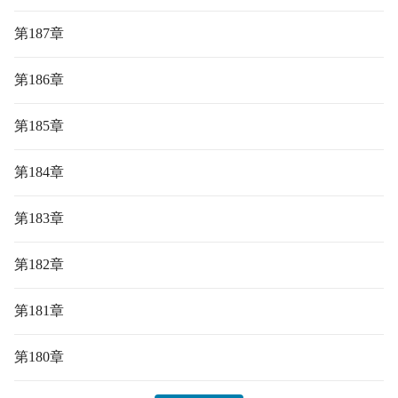
第187章
第186章
第185章
第184章
第183章
第182章
第181章
第180章