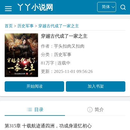
丫丫小说网
简体
首页
>
历史军事
>
穿越古代成了一家之主
穿越古代成了一家之主
作者：
芋头扣肉又扣肉
分类：
历史军事
81万字 | 连载中
更新：2025-11-01 09:56:26
开始阅读
加入书架
目录
简介
第315章 十载航迹通四洲，功成身退忆初心