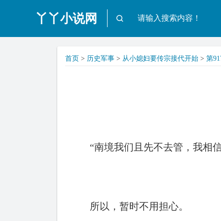
丫丫小说网
首页
>
历史军事
>
从小媳妇要传宗接代开始
>
第9
“南境我们且先不去管，我相信
所以，暂时不用担心。