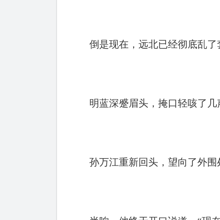
倒是现在，远北已经彻底乱了套
明蓝深蹙眉头，掩口轻咳了几
孙万江重新回头，望向了外围