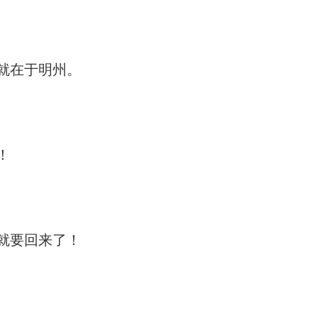
就在于明州。
！
就要回来了！