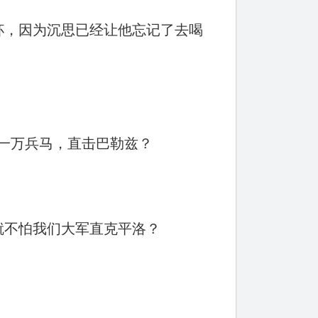
杯，因为沉思已经让他忘记了去喝
一万兵马，直击巴勒兹？
就不怕我们大军直克平洛？