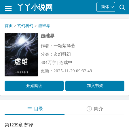
丫丫小说网
简体
首页
>
玄幻科幻
>
虚维界
虚维界
作者：
一颗紫洋葱
分类：
玄幻科幻
304万字 | 连载中
更新：2025-11-29 09:32:49
开始阅读
加入书架
目录
简介
第1239章 苏泽